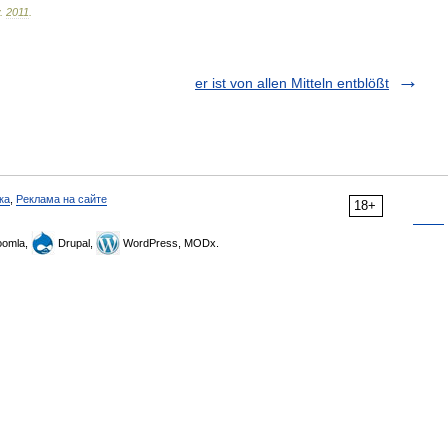
.
2011
.
er ist von allen Mitteln entblößt
ка
,
Реклама на сайте
18+
omla,
Drupal,
WordPress, MODx.