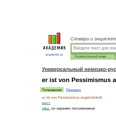
Словари и энциклоп
academic.ru
Универсальный немецко-русский словарь
Универсальный немецко-рус
er ist von Pessimismus 
Толкование
Перевод
er
ist
von
Pessimismus
angekränkelt
мест
.
общ
.
он
заражён
пессимизмом