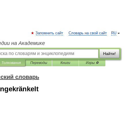
Запомнить сайт
Словарь на свой сайт
RU
едии на Академике
Найти!
Толкования
Переводы
Книги
Игры ⚽
ский словарь
angekränkelt