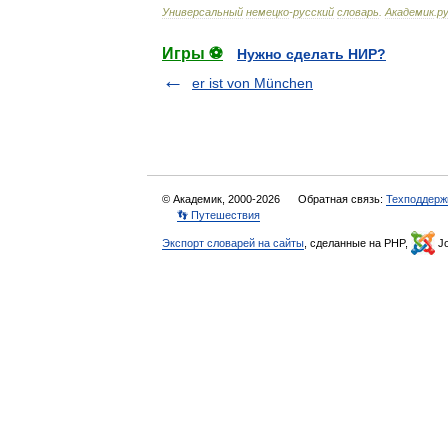
Универсальный
немецко
-
русский
словарь
.
Академик
.
ру
Игры ⚽
Нужно сделать НИР?
er ist von München
© Академик, 2000-2026
Обратная связь:
Техподдерж
👣 Путешествия
Экспорт словарей на сайты
, сделанные на PHP,
Jo